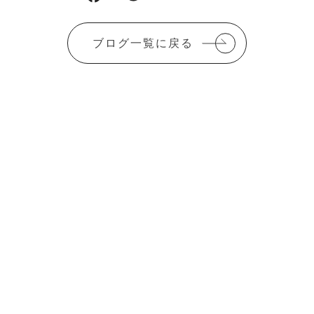
a
w
m
有
c
it
ai
ブログ一覧に戻る
e
te
l
b
r
o
o
k