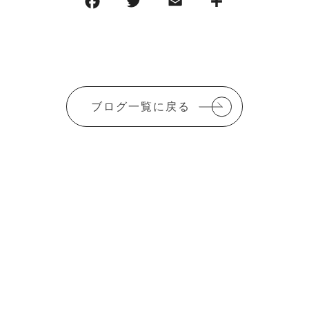
F
T
E
共
a
w
m
有
c
it
ai
e
te
l
b
r
ブログ一覧に戻る
o
o
k